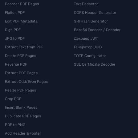
Reorder PDF Pages
Text Redactor
Flatten PDF
CORS Header Generator
Edit PDF Metadata
SRI Hash Generator
Sign PDF
Base64 Encoder / Decoder
JPG to PDF
Декодер JWT
Extract Text from PDF
Генератор UUID
Delete PDF Pages
TOTP Configurator
Reverse PDF
SSL Certificate Decoder
Extract PDF Pages
Extract Odd/Even Pages
Resize PDF Pages
Crop PDF
Insert Blank Pages
Duplicate PDF Pages
PDF to PNG
Add Header & Footer