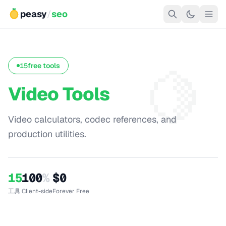
peasy
/
seo
🍋
15
free tools
Video Tools
Video calculators, codec references, and
production utilities.
15
100
%
$0
工具
Client-side
Forever Free