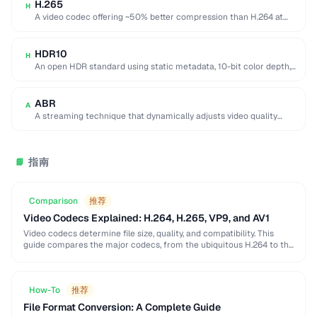
H.265
H
A video codec offering ~50% better compression than H.264 at
equivalent quality, used for 4K/8K …
HDR10
H
An open HDR standard using static metadata, 10-bit color depth,
and Rec. 2020 color space …
ABR
A
A streaming technique that dynamically adjusts video quality
based on the viewer's network conditions.
指南
📘
Comparison
推荐
Video Codecs Explained: H.264, H.265, VP9, and AV1
Video codecs determine file size, quality, and compatibility. This
guide compares the major codecs, from the ubiquitous H.264 to the
next-generation AV1, to help you …
How-To
推荐
File Format Conversion: A Complete Guide