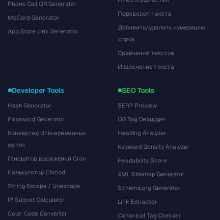
HTML-сущностей
Phone Call QR Generator
Переворот текста
MeCard Generator
Добавить/удалить нумерацию
App Store Link Generator
строк
Сравнение текстов
Извлечение текста
Developer Tools
SEO Tools
Hash Generator
SERP Preview
Password Generator
OG Tag Debugger
Конвертер Unix-временных
Heading Analyzer
меток
Keyword Density Analyzer
Генератор выражений Cron
Readability Score
Калькулятор Chmod
XML Sitemap Generator
String Escape / Unescape
Schema.org Generator
IP Subnet Calculator
Link Extractor
Color Code Converter
Canonical Tag Checker