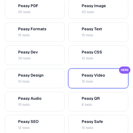
Peasy PDF
Peasy Image
P
I
25 tools
20 tools
Peasy Formats
Peasy Text
D
T
15 tools
15 tools
Peasy Dev
Peasy CSS
D
C
30 tools
10 tools
HERE
Peasy Design
Peasy Video
D
V
10 tools
15 tools
Peasy Audio
Peasy QR
A
Q
10 tools
8 tools
Peasy SEO
Peasy Safe
S
S
12 tools
10 tools