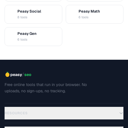
Peasy Social
Peasy Math
S
M
8 tools
6 tools
Peasy Gen
G
6 tools
/
peasy
seo
Free online tools that run in your browser. No
uploads, no sign-ups, no tracking.
RESOURCES