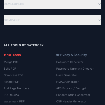
DEVELOPERS
COMPANY
ALL TOOLS BY CATEGORY
PDF Tools
Privacy & Security
Merge PDF
Password Generator
Split PDF
Password Strength Checker
Compress PDF
Hash Generator
Rotate PDF
HMAC Generator
Add Page Numbers
AES Encrypt / Decrypt
PDF to JPG
Random String Generator
Watermark PDF
CSP Header Generator