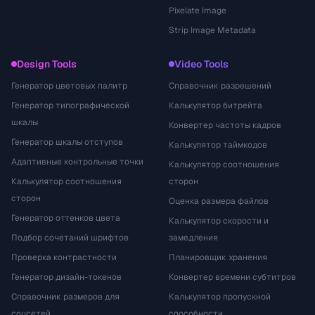
Pixelate Image
Strip Image Metadata
Design Tools
Video Tools
Генератор цветовых палитр
Справочник разрешений
Генератор типографической
Калькулятор битрейта
шкалы
Конвертер частоты кадров
Генератор шкалы отступов
Калькулятор таймкодов
Адаптивные контрольные точки
Калькулятор соотношения
Калькулятор соотношения
сторон
сторон
Оценка размера файлов
Генератор оттенков цвета
Калькулятор скорости и
Подбор сочетаний шрифтов
замедления
Проверка контрастности
Планировщик хранения
Генератор дизайн-токенов
Конвертер времени субтитров
Справочник размеров для
Калькулятор пропускной
соцсетей
способности