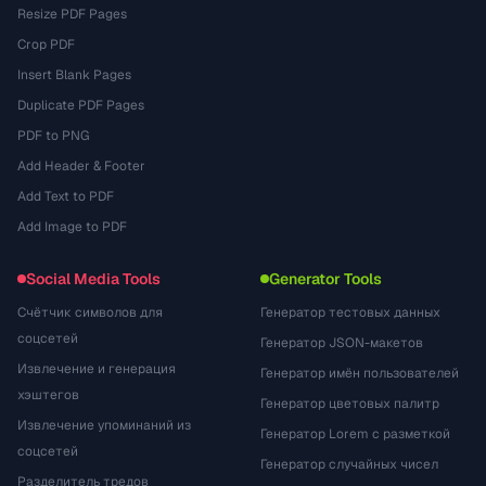
Resize PDF Pages
Crop PDF
Insert Blank Pages
Duplicate PDF Pages
PDF to PNG
Add Header & Footer
Add Text to PDF
Add Image to PDF
Social Media Tools
Generator Tools
Счётчик символов для
Генератор тестовых данных
соцсетей
Генератор JSON-макетов
Извлечение и генерация
Генератор имён пользователей
хэштегов
Генератор цветовых палитр
Извлечение упоминаний из
Генератор Lorem с разметкой
соцсетей
Генератор случайных чисел
Разделитель тредов