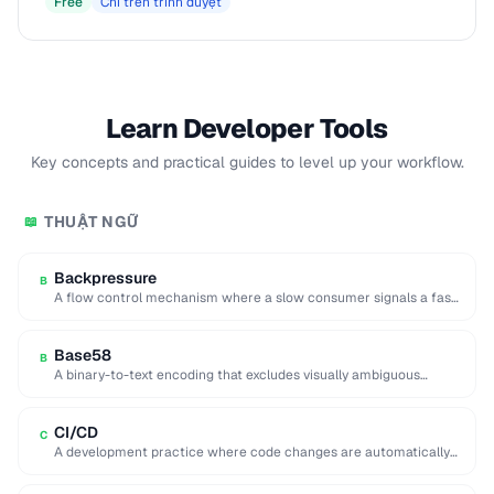
Free
Chỉ trên trình duyệt
Learn Developer Tools
Key concepts and practical guides to level up your workflow.
THUẬT NGỮ
📖
Backpressure
B
A flow control mechanism where a slow consumer signals a fast
producer to reduce its …
Base58
B
A binary-to-text encoding that excludes visually ambiguous
characters (0, O, I, l), used in Bitcoin …
CI/CD
C
A development practice where code changes are automatically
built, tested, and deployed to production.