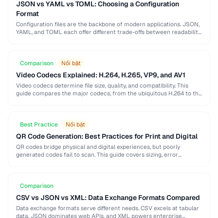
JSON vs YAML vs TOML: Choosing a Configuration
Format
Configuration files are the backbone of modern applications. JSON,
YAML, and TOML each offer different trade-offs between readability,
complexity, and tooling support that affect your …
Comparison
Nổi bật
Video Codecs Explained: H.264, H.265, VP9, and AV1
Video codecs determine file size, quality, and compatibility. This
guide compares the major codecs, from the ubiquitous H.264 to the
next-generation AV1, to help you …
Best Practice
Nổi bật
QR Code Generation: Best Practices for Print and Digital
QR codes bridge physical and digital experiences, but poorly
generated codes fail to scan. This guide covers sizing, error
correction, design customization, and testing best …
Comparison
CSV vs JSON vs XML: Data Exchange Formats Compared
Data exchange formats serve different needs. CSV excels at tabular
data, JSON dominates web APIs, and XML powers enterprise