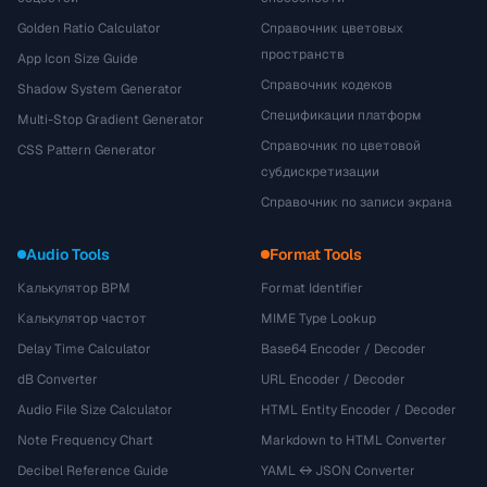
Golden Ratio Calculator
Справочник цветовых
пространств
App Icon Size Guide
Справочник кодеков
Shadow System Generator
Спецификации платформ
Multi-Stop Gradient Generator
Справочник по цветовой
CSS Pattern Generator
субдискретизации
Справочник по записи экрана
Audio Tools
Format Tools
Калькулятор BPM
Format Identifier
Калькулятор частот
MIME Type Lookup
Delay Time Calculator
Base64 Encoder / Decoder
dB Converter
URL Encoder / Decoder
Audio File Size Calculator
HTML Entity Encoder / Decoder
Note Frequency Chart
Markdown to HTML Converter
Decibel Reference Guide
YAML ↔ JSON Converter