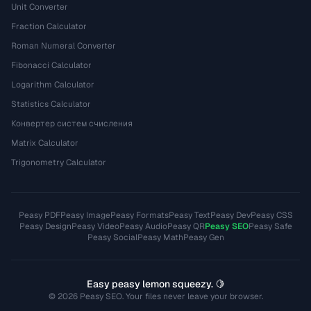
Unit Converter
Fraction Calculator
Roman Numeral Converter
Fibonacci Calculator
Logarithm Calculator
Statistics Calculator
Конвертер систем счисления
Matrix Calculator
Trigonometry Calculator
Peasy PDF
Peasy Image
Peasy Formats
Peasy Text
Peasy Dev
Peasy CSS
Peasy Design
Peasy Video
Peasy Audio
Peasy QR
Peasy SEO
Peasy Safe
Peasy Social
Peasy Math
Peasy Gen
Easy peasy lemon squeezy. 🍋
© 2026 Peasy SEO. Your files never leave your browser.