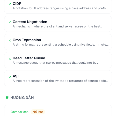
CIDR
C
A notation for IP address ranges using a base address and prefix
length (e.g. 192.168.1.0/24).
Content Negotiation
C
A mechanism where the client and server agree on the best
representation of a resource …
Cron Expression
C
A string format representing a schedule using five fields: minute,
hour, day, month, and day …
Dead Letter Queue
D
A message queue that stores messages that could not be
processed successfully, enabling later inspection …
AST
A
A tree representation of the syntactic structure of source code,
used by compilers and code …
HƯỚNG DẪN
📘
Comparison
Nổi bật