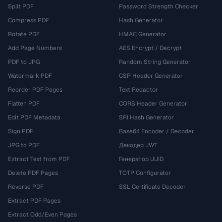
Split PDF
Password Strength Checker
Compress PDF
Hash Generator
Rotate PDF
HMAC Generator
Add Page Numbers
AES Encrypt / Decrypt
PDF to JPG
Random String Generator
Watermark PDF
CSP Header Generator
Reorder PDF Pages
Text Redactor
Flatten PDF
CORS Header Generator
Edit PDF Metadata
SRI Hash Generator
Sign PDF
Base64 Encoder / Decoder
JPG to PDF
Декодер JWT
Extract Text from PDF
Генератор UUID
Delete PDF Pages
TOTP Configurator
Reverse PDF
SSL Certificate Decoder
Extract PDF Pages
Extract Odd/Even Pages