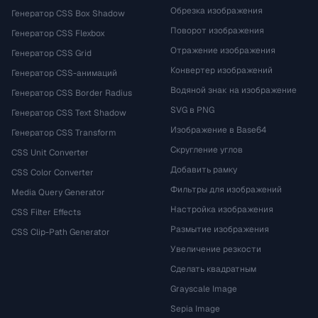
Обрезка изображения
Генератор CSS Box Shadow
Поворот изображения
Генератор CSS Flexbox
Отражение изображения
Генератор CSS Grid
Конвертер изображений
Генератор CSS-анимаций
Водяной знак на изображение
Генератор CSS Border Radius
SVG в PNG
Генератор CSS Text Shadow
Изображение в Base64
Генератор CSS Transform
Скругление углов
CSS Unit Converter
Добавить рамку
CSS Color Converter
Фильтры для изображений
Media Query Generator
Настройка изображения
CSS Filter Effects
Размытие изображения
CSS Clip-Path Generator
Увеличение резкости
Сделать квадратным
Grayscale Image
Sepia Image