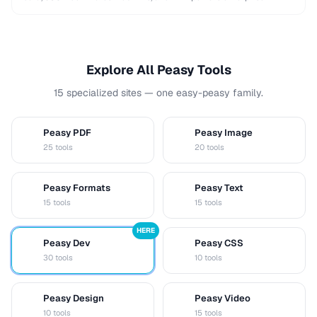
integrations. This comparison helps you choose …
Explore All Peasy Tools
15 specialized sites — one easy-peasy family.
Peasy PDF
Peasy Image
P
I
25 tools
20 tools
Peasy Formats
Peasy Text
D
T
15 tools
15 tools
HERE
Peasy Dev
Peasy CSS
D
C
30 tools
10 tools
Peasy Design
Peasy Video
D
V
10 tools
15 tools