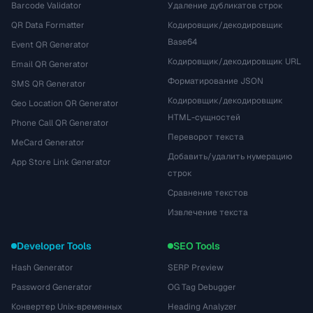
Barcode Validator
Удаление дубликатов строк
QR Data Formatter
Кодировщик/декодировщик
Base64
Event QR Generator
Кодировщик/декодировщик URL
Email QR Generator
Форматирование JSON
SMS QR Generator
Кодировщик/декодировщик
Geo Location QR Generator
HTML-сущностей
Phone Call QR Generator
Переворот текста
MeCard Generator
Добавить/удалить нумерацию
App Store Link Generator
строк
Сравнение текстов
Извлечение текста
Developer Tools
SEO Tools
Hash Generator
SERP Preview
Password Generator
OG Tag Debugger
Конвертер Unix-временных
Heading Analyzer