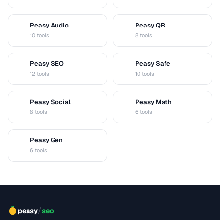
Peasy Audio
Peasy QR
A
Q
10 tools
8 tools
Peasy SEO
Peasy Safe
S
S
12 tools
10 tools
Peasy Social
Peasy Math
S
M
8 tools
6 tools
Peasy Gen
G
6 tools
/
peasy
seo