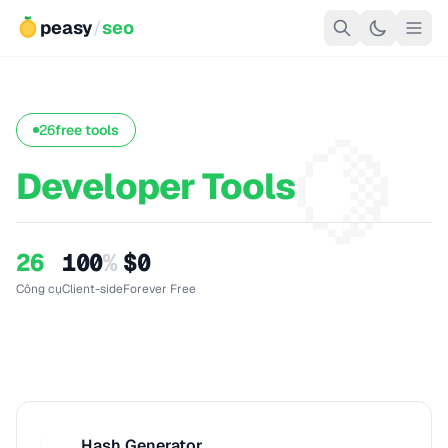
peasy
/
seo
🍋
26
free tools
Developer Tools
26
100
%
$0
Công cụ
Client-side
Forever Free
Hash Generator
H