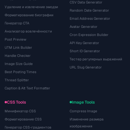
CSV Data Generator
Удаление и извлечение эмодзи
Random Date Generator
Форматирование биографии
Email Address Generator
Генератор CTA
Avatar Generator
Анализатор вовлечённости
Cron Expression Builder
Post Preview
API Key Generator
UTM Link Builder
Short ID Generator
Handle Checker
Тестер регулярных выражений
Image Size Guide
URL Slug Generator
Best Posting Times
Thread Splitter
Caption & Alt Text Formatter
CSS Tools
Image Tools
Минификатор CSS
Compress Image
Форматирование CSS
Изменение размера
изображения
Генератор CSS-градиентов