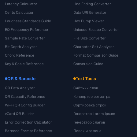
Latency Calculator
Line Ending Converter
Cents Calculator
Data URI Generator
Loudness Standards Guide
Hex Dump Viewer
EQ Frequency Reference
Unicode Escape Converter
Sample Rate Converter
File Size Converter
Bit Depth Analyzer
Character Set Analyzer
Chord Reference
Format Comparison Guide
Key & Scale Reference
Conversion Guide
QR & Barcode
Text Tools
QR Data Analyzer
Счётчик слов
QR Capacity Reference
Конвертер регистра
Wi-Fi QR Config Builder
Сортировка строк
vCard QR Builder
Генератор Lorem Ipsum
Error Correction Calculator
Генератор слагов
Barcode Format Reference
Поиск и замена