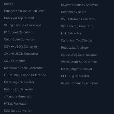
меток
Keyword Density Analyzer
Генератор выражений Cron
Readability Score
Калькулятор Chmod
XML Sitemap Generator
String Escape / Unescape
Schema.org Generator
IP Subnet Calculator
Link Extractor
Color Code Converter
Canonical Tag Checker
CSV ↔ JSON Converter
Robots.txt Analyzer
XML ↔ JSON Converter
Structured Data Validator
SQL Formatter
Word Count & SEO Grade
Markdown Table Generator
Meta Length Checker
HTTP Status Code Reference
URL Slug Generator
Meta Tags Generator
Keyword Density Analyzer
Robots.txt Generator
.gitignore Generator
HTML Formatter
CSS Unit Converter