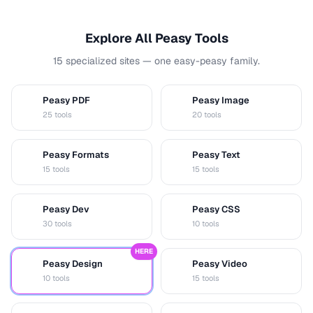
Explore All Peasy Tools
15 specialized sites — one easy-peasy family.
Peasy PDF
Peasy Image
P
I
25 tools
20 tools
Peasy Formats
Peasy Text
D
T
15 tools
15 tools
Peasy Dev
Peasy CSS
D
C
30 tools
10 tools
HERE
Peasy Design
Peasy Video
D
V
10 tools
15 tools