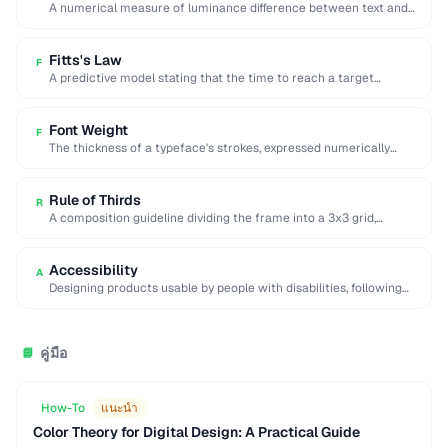
A numerical measure of luminance difference between text and
background, with 4.5:1 minimum for WCAG …
Fitts's Law
F
A predictive model stating that the time to reach a target
depends on its distance …
Font Weight
F
The thickness of a typeface's strokes, expressed numerically
(100-900) or by name (light, regular, bold).
Rule of Thirds
R
A composition guideline dividing the frame into a 3x3 grid,
placing key elements along lines …
Accessibility
A
Designing products usable by people with disabilities, following
WCAG guidelines for perceivable and operable interfaces.
คู่มือ
📘
How-To
แนะนำ
Color Theory for Digital Design: A Practical Guide