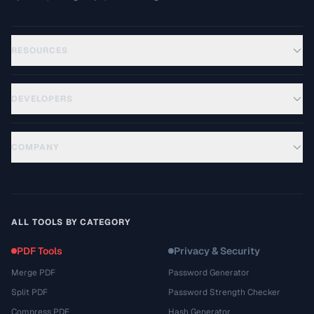
RESOURCES
DEVELOPERS
COMPANY
ALL TOOLS BY CATEGORY
PDF Tools
Privacy & Security
Merge PDF
Password Generator
Split PDF
Password Strength Checker
Compress PDF
Hash Generator