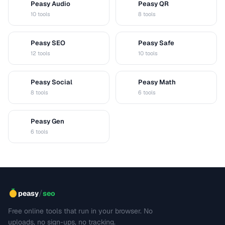
Peasy Audio
Peasy QR
A
Q
10 tools
8 tools
Peasy SEO
Peasy Safe
S
S
12 tools
10 tools
Peasy Social
Peasy Math
S
M
8 tools
6 tools
Peasy Gen
G
6 tools
/
peasy
seo
Free online tools that run in your browser. No
uploads, no sign-ups, no tracking.