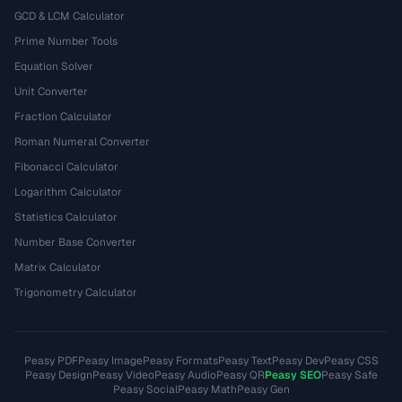
GCD & LCM Calculator
Prime Number Tools
Equation Solver
Unit Converter
Fraction Calculator
Roman Numeral Converter
Fibonacci Calculator
Logarithm Calculator
Statistics Calculator
Number Base Converter
Matrix Calculator
Trigonometry Calculator
Peasy PDF
Peasy Image
Peasy Formats
Peasy Text
Peasy Dev
Peasy CSS
Peasy Design
Peasy Video
Peasy Audio
Peasy QR
Peasy SEO
Peasy Safe
Peasy Social
Peasy Math
Peasy Gen