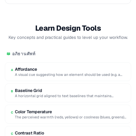
Learn Design Tools
Key concepts and practical guides to level up your workflow.
อภิธานศัพท์
📖
Affordance
A
A visual cue suggesting how an element should be used (e.g. a
raised button affords …
Baseline Grid
B
A horizontal grid aligned to text baselines that maintains
consistent vertical rhythm across a page.
Color Temperature
C
The perceived warmth (reds, yellows) or coolness (blues, greens)
of a color, influencing mood and …
Contrast Ratio
C