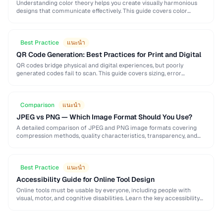
Understanding color theory helps you create visually harmonious
designs that communicate effectively. This guide covers color
models, harmony rules, accessibility requirements, and practical
palette-building techniques.
Best Practice
แนะนำ
QR Code Generation: Best Practices for Print and Digital
QR codes bridge physical and digital experiences, but poorly
generated codes fail to scan. This guide covers sizing, error
correction, design customization, and testing best …
Comparison
แนะนำ
JPEG vs PNG — Which Image Format Should You Use?
A detailed comparison of JPEG and PNG image formats covering
compression methods, quality characteristics, transparency, and
ideal use cases. Learn when to choose each format …
Best Practice
แนะนำ
Accessibility Guide for Online Tool Design
Online tools must be usable by everyone, including people with
visual, motor, and cognitive disabilities. Learn the key accessibility
patterns for interactive web applications.