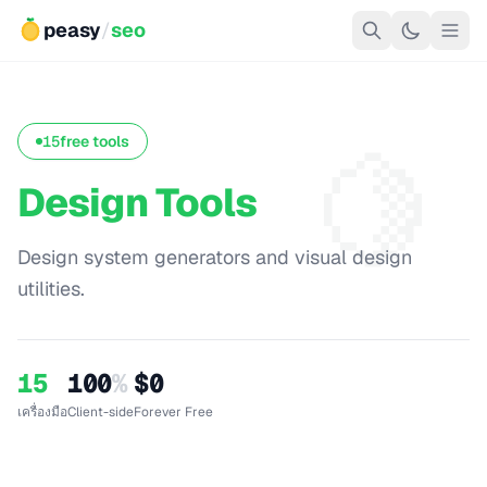
peasy
/
seo
🍋
15
free tools
Design Tools
Design system generators and visual design
utilities.
15
100
%
$0
เครื่องมือ
Client-side
Forever Free